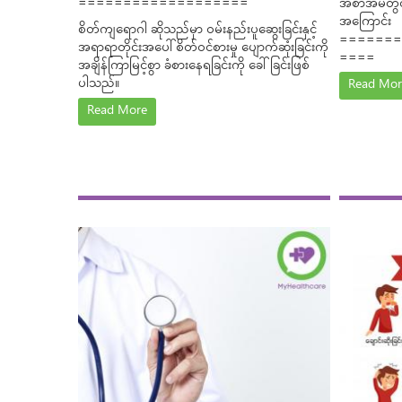
===================
အစာအိမ်တွင
အကြောင်း
စိတ်ကျရောဂါ ဆိုသည်မှာ ဝမ်းနည်းပူဆွေးခြင်းနှင့်
=======
အရာရာတိုင်းအပေါ် စိတ်ဝင်စားမှု ပျောက်ဆုံးခြင်းကို
====
အချိန်ကြာမြင့်စွာ ခံစားနေရခြင်းကို ခေါ်ခြင်းဖြစ်
ပါသည်။
Read Mor
Read More