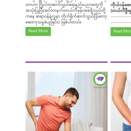
တာဟာ ဂြိုလ်တုဆက်သွယ်ရေးနည်းပညာတွေကို
ကိုယ်ဝန်ဆော
အသုံးပြုပြီးအင်တာနက်၊တယ်လီဖုန်းအစရှိသည်တို့
(တယ်လီဗွီးရှ
ကနေ ဆရာဝန်နဲ့လူနာ တိုက်ရိုက်ဆက်သွယ်ပြီးတော့
-----------
ဆေးကုသမှုခံယူခြင်းပဲ ဖြစ်ပါတယ်။
-----------
Read More
Read Mor