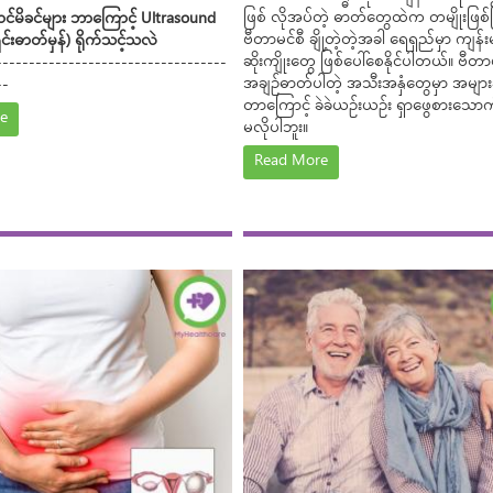
ဖြစ် လိုအပ်တဲ့ ဓာတ်တွေထဲက တမျိုးဖြစ်ပ
င်မိခင်များ ဘာကြောင့် Ultrasound
ဗီတာမင်စီ ချို့တဲ့တဲ့အခါ ရေရှည်မှာ ကျန်
င်းဓာတ်မှန်) ရိုက်သင့်သလဲ
ဆိုးကျိုးတွေ ဖြစ်ပေါ်စေနိုင်ပါတယ်။ ဗီတ
-----------------------------------
အချဉ်ဓာတ်ပါတဲ့ အသီးအနှံတွေမှာ အများဆ
--
တာကြောင့် ခဲခဲယဉ်းယဉ်း ရှာဖွေစားသော
e
မလိုပါဘူး။
Read More