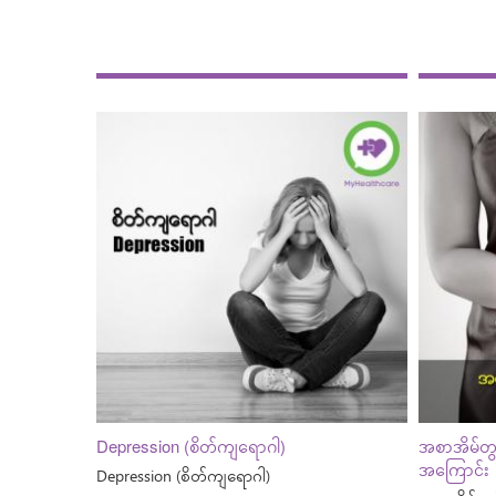
Depression (စိတ်ကျရောဂါ)
အစာအိမ်တွ
အကြောင်း
Depression (စိတ်ကျရောဂါ)