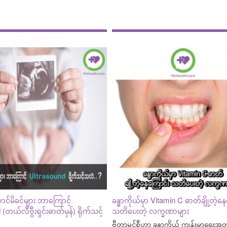
ာင်မိခင်များ ဘာကြောင့်
ခန္ဓာကိုယ်မှာ Vitamin C ဓာတ်ချို့တဲ့န
(တယ်လီဗွီးရှင်းဓာတ်မှန်) ရိုက်သင့်
သတိပေးတဲ့ လက္ခဏာများ
ဗီတာမင်စီဟာ ခန္ဓာကိုယ် ကျန်းမာရေးအတ