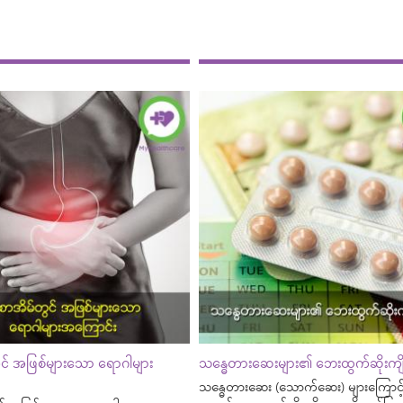
င် အဖြစ်များသော ရောဂါများ
သန္ဓေတားဆေးများ၏ ဘေးထွက်ဆိုးကျို
သန္ဓေတားဆေး (သောက်ဆေး) များကြောင့် 