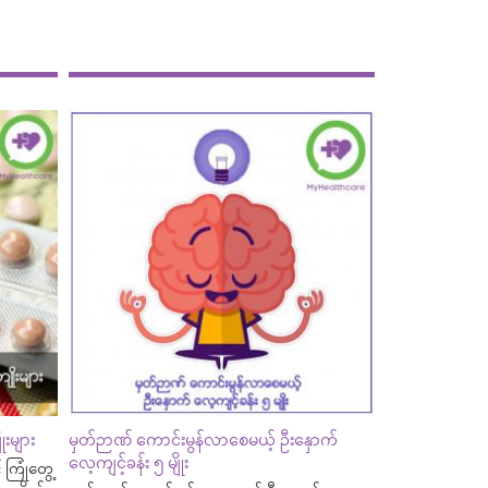
းများ
မှတ်ဉာဏ် ကောင်းမွန်လာစေမယ့် ဦးနှောက်
လေ့ကျင့်ခန်း ၅ မျိုး
ကြုံတွေ့