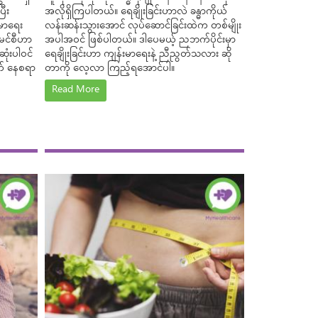
ြီး
အလိုရှိကြပါတယ်။ ရေချိုးခြင်းဟာလဲ ခန္ဓာကိုယ်
းမာရေး
လန်းဆန်းသွားအောင် လုပ်ဆောင်ခြင်းထဲက တစ်မျိုး
ာမင်စီဟာ
အပါအဝင် ဖြစ်ပါတယ်။ ဒါပေမယ့် ညဘက်ပိုင်းမှာ
ုံးပါဝင်
ရေချိုးခြင်းဟာ ကျန်းမာရေးနဲ့ ညီညွတ်သလား ဆို
က် နေစရာ
တာကို လေ့လာ ကြည့်ရအောင်ပါ။
Read More