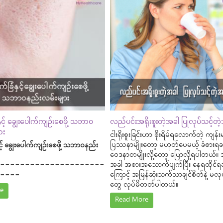
င့် ချွေးပေါက်ကျဉ်းစေဖို့ သဘာဝ
လည်ပင်းအရိုးစူးတဲ့အခါ ပြုလုပ်သင့်တဲ
ား
ငါးရိုးစူးခြင်းဟာ စိုးရိမ်ရလောက်တဲ့ ကျန်
ပြဿနာမျိုးတော့ မဟုတ်ပေမယ့် ခံစားရခ
င့် ချွေးပေါက်ကျဉ်းစေဖို့ သဘာဝနည်း
ဝေဒနာတမျိုးလို့တော့ ပြောလို့ရပါတယ်။ အရ
အခါ အစားအသောက်ပျက်ပြီး နေရထိုင်
=====================
ကြောင့် အမြန်ဆုံးသက်သာချင်စိတ်နဲ့ မလု
====
တွေ လုပ်မိတတ်ပါတယ်။
e
Read More