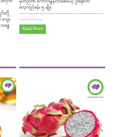
ေးလိုက်
မှတ်ဉာဏ် ကောင်းမွန်လာစေမယ့် ဦးနှောက်
လေ့ကျင့်ခန်း ၅ မျိုး
်းတို့
----------------------------------------------
ီ သွေး
-------------
 သန္ဓေ
Read More