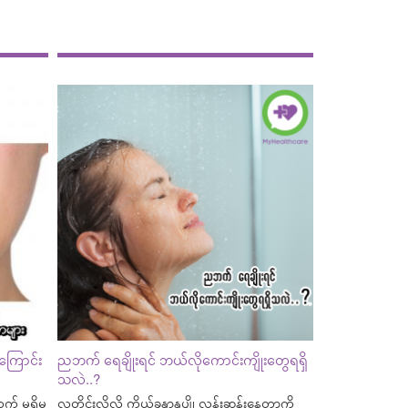
ေကြောင်း
ညဘက် ရေချိုးရင် ဘယ်လိုကောင်းကျိုးတွေရရှိ
သလဲ..?
ွက် မရှိမ
လူတိုင်းလိုလို ကိုယ်ခန္ဓာနုပျို လန်းဆန်းနေတာကို