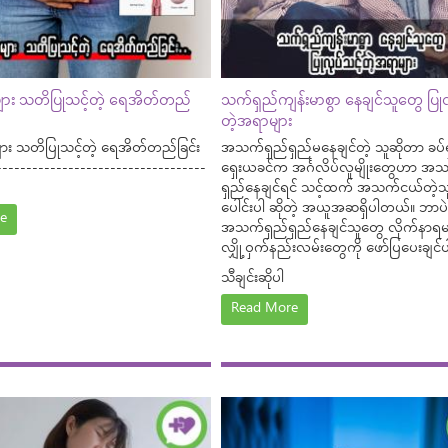
များ သတိပြုသင့်တဲ့ ရေအိတ်တည်
သက်ရှည်ကျန်းမာစွာ နေချင်သူတွေ ပြုလ
တဲ့အရာများ
ျား သတိပြုသင့်တဲ့ ရေအိတ်တည်ခြင်း
အသက်ရှည်ရှည်မနေချင်တဲ့ သူဆိုတာ ခပ်ရှ
-----------------------------------
ရှေးယခင်က အင်္ဂလိပ်လူမျိုးတွေဟာ အသ
ရှည်နေချင်ရင် သင့်ထက် အသက်ငယ်တဲ့သူ
ပေါင်းပါ ဆိုတဲ့ အယူအဆရှိပါတယ်။ ဘာပဲဖ
e
အသက်ရှည်ရှည်နေချင်သူတွေ လိုက်နာရမ
လျှို့ဝှက်နည်းလမ်းတွေကို ဖော်ပြပေးချင
သီချင်းဆိုပါ
Read More