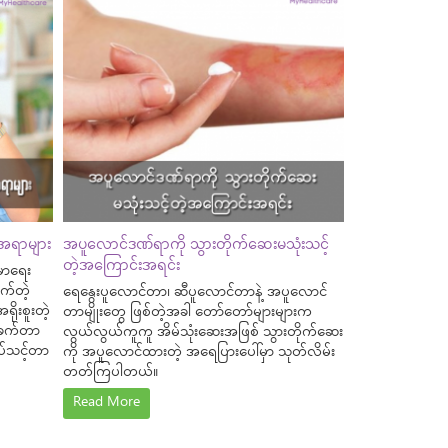
့အရာများ
အပူလောင်ဒဏ်ရာကို သွားတိုက်ဆေးမသုံးသင့်
တဲ့အကြောင်းအရင်း
းမာရေး
က်တဲ့
ရေနွေးပူလောင်တာ၊ ဆီပူလောင်တာနဲ့ အပူလောင်
ိုးစူးတဲ့
တာမျိုးတွေ ဖြစ်တဲ့အခါ တော်တော်များများက
ရခက်တာ
လွယ်လွယ်ကူကူ အိမ်သုံးဆေးအဖြစ် သွားတိုက်ဆေး
ပ်သင့်တာ
ကို အပူလောင်ထားတဲ့ အရေပြားပေါ်မှာ သုတ်လိမ်း
တတ်ကြပါတယ်။
Read More