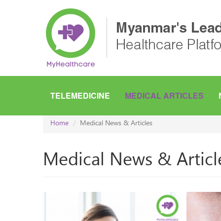
Skip
to
main
content
TELEMEDICINE
MEDICAL ARTICLES
Home
Medical News & Articles
Medical News & Articl