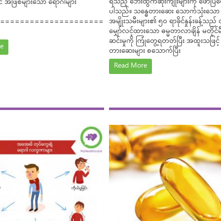
ရသည့် ဘေးထွက်ဆိုးကျိုးများကို ဖော်ပြပ
် အဖြစ်များသော ရောဂါများ
ပါသည်။ သန္ဓေတားဆေး သောက်သုံးသော
အမျိုးသမီးများ၏ ၅၀ ရာခိုင်နှုန်းခန့်သည် ၎င
=====================
မျှော်လင့်ထားသော ဓမ္မတာလာချိန် မတိုင်မ
ဆင်းမှုကို ကြုံတွေ့ရတတ်ပြီး အထူးသဖြင့်
e
တားဆေးများ စသောက်ပြီး
Read More