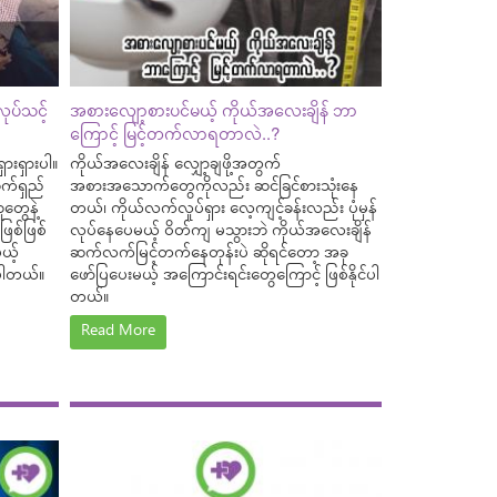
ုပ်သင့်
အစားလျော့စားပင်မယ့် ကိုယ်အလေးချိန် ဘာ
ကြောင့် မြင့်တက်လာရတာလဲ..?
ားရှားပါ။
ကိုယ်အလေးချိန် လျှော့ချဖို့အတွက်
က်ရှည်
အစားအသောက်တွေကိုလည်း ဆင်ခြင်စားသုံးနေ
တွေနဲ့
တယ်၊ ကိုယ်လက်လှုပ်ရှား လေ့ကျင့်ခန်းလည်း ပုံမှန်
ြစ်ဖြစ်
လုပ်နေပေမယ့် ဝိတ်ကျ မသွားဘဲ ကိုယ်အလေးချိန်
ယ့်
ဆက်လက်မြင့်တက်နေတုန်းပဲ ဆိုရင်တော့ အခု
်ပါတယ်။
ဖော်ပြပေးမယ့် အကြောင်းရင်းတွေကြောင့် ဖြစ်နိုင်ပါ
တယ်။
Read More