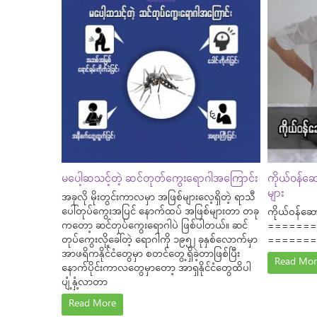
မပေါ့ဆသင့်တဲ့ ဆင်တုတ်ကွေးရောဂါအကြောင်း
ကိုယ်ဝန်ဆေ
များ
အခုလို မိုးတွင်းကာလမှာ အဖြစ်များလေ့ရှိတဲ့ ရာသီ
ပေါ်တုပ်ကွေးအပြင် နောက်ထပ် အဖြစ်များတာ တခု
ကိုယ်ဝန်ဆော
ကတော့ ဆင်တုပ်ကွေးရောဂါပဲ ဖြစ်ပါတယ်။ ဆင်
=======
တုပ်ကွေးလို့ခေါ်တဲ့ ရောဂါကို ၁၉၅၂ ခုနှစ်လောက်မှာ
=======
အာဖရိကနိုင်ငံတွေမှာ စတင်တွေ့ရှိခဲ့တာဖြစ်ပြီး
Read Mor
နောက်ပိုင်းကာလတွေမှာတော့ အာရှနိုင်ငံတွေထိပါ
ပျံ့နှံ့လာတာ
Read More