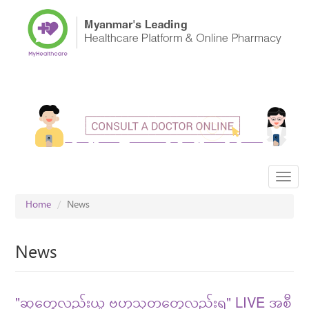
Skip
to
main
content
Toggl
navig
Home
News
News
"ဆုတွေလည်းယူ ဗဟုသုတတွေလည်းရ" LIVE အစီ