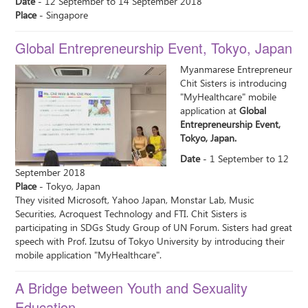
Date
- 12 September to 14 September 2018
Place
- Singapore
Global Entrepreneurship Event, Tokyo, Japan
Myanmarese Entrepreneur
Chit Sisters is introducing
"MyHealthcare" mobile
application at
Global
Entrepreneurship Event,
Tokyo, Japan.
Date
- 1 September to 12
September 2018
Place
- Tokyo, Japan
They visited Microsoft, Yahoo Japan, Monstar Lab, Music
Securities, Acroquest Technology and FTI. Chit Sisters is
participating in SDGs Study Group of UN Forum. Sisters had great
speech with Prof. Izutsu of Tokyo University by introducing their
mobile application "MyHealthcare".
A Bridge between Youth and Sexuality
Education