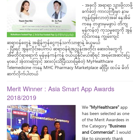
- အခုလို အရာရာ သွားဖို့လာဖို့
ခက်ခဲတဲ့ ကာလကြီးမှာ နာမ
ကျန်းဖြစ်လာတဲ့အခါ နေအိမ်
က​နေ တဖွားမှမခွာပဲ တိကျ
မှန်ကန်တဲ့ ကုသမှုတွေကို အွန်
လိုင်းကနေ ကျွမ်းကျင်
ဆရာဝန်တွေနဲ့ အချိန်ကုန်ငွေကုန်သက်သာစွာနဲ့ ခံယူမယ်
- ပြီးရင် အွန်းလိုင်းပေါ်ကပဲ ဆရာဝန်ရဲ့အညွှန်းအတိုင်း ဆေးဝါးတွေကို
အိမ်တိုင်ရာရောက် မှန်မှန်ကန်ကန် ဝယ်ယူနိုင်မယ်ဆိုရင် အရမ်းအဆင်​ပြေ
မှာပေါ့ အဲ့တာကြောင့် အားလုံးသိပြီးသားဖြစ်တဲ့ MyHealthcare
Telemedicine ကနေ MHC Pharmacy Marketplace ဆိုပြီး ထပ်မံ မိတ်
ဆက်လိုက်ပါတယ်
Merit Winner : Asia Smart App Awards
2018/2019
We
"MyHealthcare"
app
has been selected as one
of the Merit Awardees in
the Category
"Business
and Commercial"
. I would
like to sincerely thank