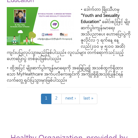
• ဒေါက်တာ ဖြိုးသီဟမှ
"Youth and Sexuality
Education"
ခေါင်းစဉ်ဖြင့် မျိုး
ဆက်ပွါးကျန်းမာရေး
အသိပညာပေး ဟောပြောပွဲကို
ဇူလိုင်လ ၇ ရက်နေ့ နေ့
လည်(၂:၀၀ မှ ၅:၀၀ အထိ)
ကျင်းပပြုလုပ်သွားမည်ဖြစ်ပါသည်။ လူငယ်များ တက်ရောက်သင့်သည့်
ဟောပြောပွဲ တစ်ခုပဲဖြစ်ပါသည်။
• ထို့အပြင် မျိုးဆက်ပွါးကျန်းမာရေးကို အခြေပြု၍ အသစ်ထွက်ရှိထား
သော MyHealthcare အက်ပလီကေးရှင်းကို အကျိုးရှိရှိအသုံးပြုနိုင်ရန်
လက်တွေ့ရှင်းပြသွားမှာဖြစ်ပါသည်။
1
2
next ›
last »