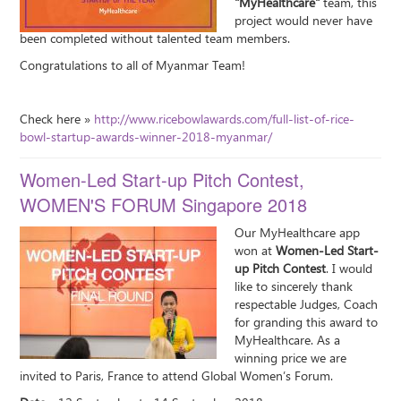
"MyHealthcare"
team, this
project would never have
been completed without talented team members.
Congratulations to all of Myanmar Team!
Check here »
http://www.ricebowlawards.com/full-list-of-rice-
bowl-startup-awards-winner-2018-myanmar/
Women-Led Start-up Pitch Contest,
WOMEN'S FORUM Singapore 2018
Our MyHealthcare app
won at
Women-Led Start-
up Pitch Contest
. I would
like to sincerely thank
respectable Judges, Coach
for granding this award to
MyHealthcare. As a
winning price we are
invited to Paris, France to attend Global Women’s Forum.