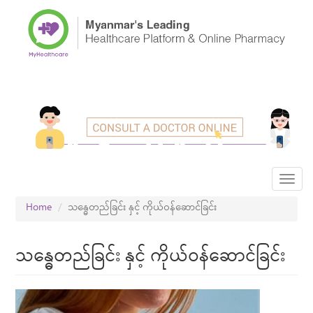
Skip
to
main
content
Toggl
navig
Home
သန္ဓေတည်ခြင်း နှင့် ကိုယ်ဝန်ဆောင်ခြင်း
သန္ဓေတည်ခြင်း နှင့် ကိုယ်ဝန်ဆောင်ခြင်း