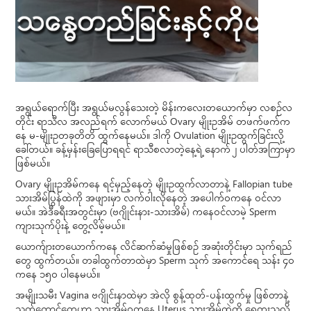
အရွယ်ရောက်ပြီး အရွယ်မလွန်သေးတဲ့ မိန်းကလေးတယောက်မှာ လစဉ်လ
တိုင်း ရာသီလ အလည်ရက် လောက်မယ် Ovary မျိုးဥအိမ် တဖက်ဖက်က
နေ မ-မျိုးဥတခုတိတိ ထွက်နေမယ်။ ဒါကို Ovulation မျိုးဥထွက်ခြင်းလို့
ခေါ်တယ်။ ခန့်မှန်းခြေပြောရရင် ရာသီစလာတဲ့နေ့ရဲ့ နောက် ၂ ပါတ်အကြာမှာ
ဖြစ်မယ်။
Ovary မျိုးဥအိမ်ကနေ ရင့်မှည့်နေတဲ့ မျိုးဥထွက်လာတာနဲ့ Fallopian tube
သားအိမ်ပြွန်ထဲကို အဖျားမှာ လက်ဝါးလိုနေတဲ့ အပေါက်ဝကနေ ဝင်လာ
မယ်။ အဲဒီခရီးအတွင်းမှာ (ဗဂျိုင်းနား-သားအိမ်) ကနေဝင်လာမဲ့ Sperm
ကျားသုက်ပိုးနဲ့ တွေ့လိမ့်မယ်။
ယောက်ျားတယောက်ကနေ လိင်ဆက်ဆံမှုဖြစ်စဉ် အဆုံးတိုင်းမှာ သုက်ရည်
တွေ ထွက်တယ်။ တခါထွက်တာထဲမှာ Sperm သုက် အကောင်ရေ သန်း ၄ဝ
ကနေ ၁၅ဝ ပါနေမယ်။
အမျိုးသမီး Vagina ဗဂျိုင်းနာထဲမှာ အဲလို စွန့်ထုတ်-ပန်းထွက်မှု ဖြစ်တာနဲ့
သုက်ကောင်တွေဟာ သားအိမ်ဝကနေ Uterus သားအိမ်ထဲကို ရေကူးသလို