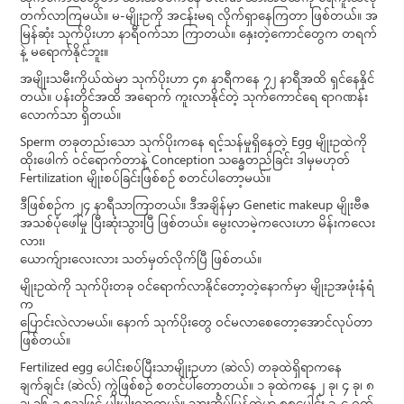
တက်လာကြမယ်။ မ-မျိုးဥကို အငန်းမရ လိုက်ရှာနေကြတာ ဖြစ်တယ်။ အ
မြန်ဆုံး သုက်ပိုးဟာ နာရီဝက်သာ ကြာတယ်။ နှေးတဲ့ကောင်တွေက တရက်
နဲ့ မရောက်နိုင်ဘူး။
အမျိုးသမီးကိုယ်ထဲမှာ သုက်ပိုးဟာ ၄၈ နာရီကနေ ၇၂ နာရီအထိ ရှင်နေနိုင်
တယ်။ ပန်းတိုင်အထိ အရောက် ကူးလာနိုင်တဲ့ သုက်ကောင်ရေ ရာဂဏန်း
လောက်သာ ရှိတယ်။
Sperm တခုတည်းသော သုက်ပိုးကနေ ရင့်သန်မှုရှိနေတဲ့ Egg မျိုးဥထဲကို
ထိုးဖေါက် ဝင်ရောက်တာနဲ့ Conception သန္ဓေတည်ခြင်း ဒါမှမဟုတ်
Fertilization မျိုးစပ်ခြင်းဖြစ်စဉ် စတင်ပါတော့မယ်။
ဒီဖြစ်စဉ်က ၂၄ နာရီသာကြာတယ်။ ဒီအချိန်မှာ Genetic makeup မျိုးဗီဇ
အသစ်ပုံဖေါ်မှု ပြီးဆုံးသွားပြီ ဖြစ်တယ်။ မွေးလာမဲ့ကလေးဟာ မိန်းကလေး
လား၊
ယောက်ျားလေးလား သတ်မှတ်လိုက်ပြီ ဖြစ်တယ်။
မျိုးဥထဲကို သုက်ပိုးတခု ဝင်ရောက်လာနိုင်တော့တဲ့နောက်မှာ မျိုးဥအဖုံးနံရံ
က
ပြောင်းလဲလာမယ်။ နောက် သုက်ပိုးတွေ ဝင်မလာစေတော့အောင်လုပ်တာ
ဖြစ်တယ်။
Fertilized egg ပေါင်းစပ်ပြီးသာမျိုးဥဟာ (ဆဲလ်) တခုထဲရှိရာကနေ
ချက်ချင်း (ဆဲလ်) ကွဲဖြစ်စဉ် စတင်ပါတော့တယ်။ ၁ ခုထဲကနေ ၂ ခု၊ ၄ ခု၊ ၈