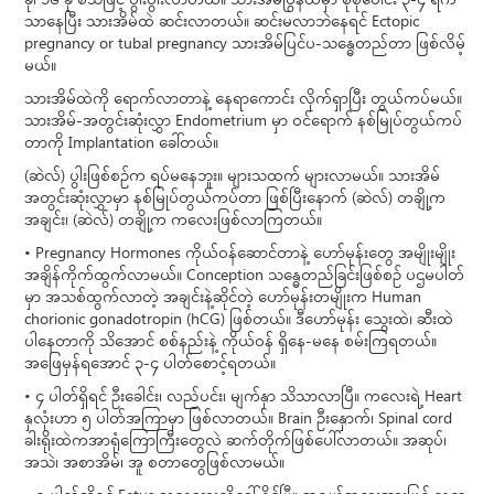
ခု၊ ၁၆ ခု စသဖြင့် ပွါးပွါးလာတယ်။ သားအိမ်ပြွန်ထဲမှာ စုစုပေါင်း ၃-၄ ရက်
သာနေပြီး သားအိမ်ထဲ ဆင်းလာတယ်။ ဆင်းမလာဘဲနေရင် Ectopic
pregnancy or tubal pregnancy သားအိမ်ပြင်ပ-သန္ဓေတည်တာ ဖြစ်လိမ့်
မယ်။
သားအိမ်ထဲကို ရောက်လာတာနဲ့ နေရာကောင်း လိုက်ရှာပြီး တွယ်ကပ်မယ်။
သားအိမ်-အတွင်းဆုံးလွှာ Endometrium မှာ ဝင်ရောက် နစ်မြုပ်တွယ်ကပ်
တာကို Implantation ခေါ်တယ်။
(ဆဲလ်) ပွါးဖြစ်စဉ်က ရပ်မနေဘူး။ များသထက် များလာမယ်။ သားအိမ်
အတွင်းဆုံးလွှာမှာ နစ်မြုပ်တွယ်ကပ်တာ ဖြစ်ပြီးနောက် (ဆဲလ်) တချို့က
အချင်း၊ (ဆဲလ်) တချို့က ကလေးဖြစ်လာကြတယ်။
• Pregnancy Hormones ကိုယ်ဝန်ဆောင်တာနဲ့ ဟော်မုန်းတွေ အမျိုးမျိုး
အချိန်ကိုက်ထွက်လာမယ်။ Conception သန္ဓေတည်ခြင်းဖြစ်စဉ် ပဌမပါတ်
မှာ အသစ်ထွက်လာတဲ့ အချင်းနဲ့ဆိုင်တဲ့ ဟော်မုန်းတမျိုးက Human
chorionic gonadotropin (hCG) ဖြစ်တယ်။ ဒီဟော်မုန်း သွေးထဲ၊ ဆီးထဲ
ပါနေတာကို သိအောင် စစ်နည်းနဲ့ ကိုယ်ဝန် ရှိနေ-မနေ စမ်းကြရတယ်။
အဖြေမှန်ရအောင် ၃-၄ ပါတ်စောင့်ရတယ်။
• ၄ ပါတ်ရှိရင် ဦးခေါင်း၊ လည်ပင်း၊ မျက်နှာ သိသာလာပြီ။ ကလေးရဲ့ Heart
နှလုံးဟာ ၅ ပါတ်အကြာမှာ ဖြစ်လာတယ်။ Brain ဦးနှောက်၊ Spinal cord
ခါးရိုးထဲကအာရုံကြောကြီးတွေလဲ ဆက်တိုက်ဖြစ်ပေါ်လာတယ်။ အဆုပ်၊
အသဲ၊ အစာအိမ်၊ အူ စတာတွေဖြစ်လာမယ်။