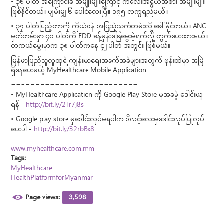
• ၃၆ ပါတ် အကြောင်းခံ အမျိုးမျိုးကြောင့် ကလေးအရွယ်အစား အမျိုးမျိုး
ဖြစ်နိုင်တယ်။ ပျမ်းမျှ ၆ ပေါင်လေးပြီး၊ ၁၈့၅ လက္မရှည်မယ်။
• ၃၇ ပါတ်ပြည့်တာကို ကိုယ်ဝန် အပြည့်သက်တမ်းလို့ ခေါ်နိုင်တယ်။ ANC
မှတ်တမ်းမှာ ၄ဝ ပါတ်ကို EDD ခန့်မှန်းခြေမွေးမဲ့ရက်လို့ တွက်ပေးထားမယ်။
တကယ်မွေးမှာက ၃၈ ပါတ်ကနေ ၄၂ ပါတ် အတွင်း ဖြစ်မယ်။
မြန်မာပြည်သူလူထုရဲ့ ကျန်းမာရေးအခက်အခဲများအတွက် ဖုန်းထဲမှာ အမြဲ
ရှိနေပေးမယ့် MyHealthcare Mobile Application
==========================
• MyHealthcare Application ကို Google Play Store မှအခမဲ့ ဒေါင်းယူ
ရန် -
http://bit.ly/2Tr7j8s
• Google play store မှဒေါင်းလုပ်မရပါက ဒီလင့်လေးမှဒေါင်းလုပ်ပြုလုပ်
ပေးပါ -
http://bit.ly/32rbBx8
----------------------------------------
www.myhealthcare.com.mm
Tags:
MyHealthcare
HealthPlatformforMyanmar
Page views:
3,598