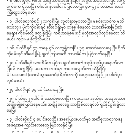
• ၈ ပါတ်ဆိုရင် Fetus သန္ဓေသားလို့ခေါ်နိုင်ပြီ။ အရွယ်အစားအားဖြင့် လက္မ
ဝက်မက ရှိလာပြီ။ ပါးစပ်၊ နှာခေါင်း ပီပြင်လာပြီ။ ၄ဝ-၄၂ ပါတ်အထိ ဆက်
ကြီးထွားလိမ့်မယ်။
• ၁၂ ပါတ်ရောက်ရင် ၂ လက္မရှိပြီ။ လှုတ်ရှားမှုစလာပြီ။ မခင်လောင်က မသိ
သေးဘူး။ ဗိုက်ကိုစမ်းရင် ဆီးစပ်ရိုးမှာ တခုခု ခံနေတာ (သားအိမ်အမြင့်ဆုံး
နေရာ) ကိုစမ်းလို့ တွေ့နိုင်ပြီ။ ကရိယာနဲ့စမ်းရင် နှလုံးအလုပ်လုပ်နေတာ သိ
မယ်။ ကျား-မ ခွဲလို့သိမယ်။
• ၁၆ ပါတ်ရှိရင် ၄့၃ ကနေ ၄့၆ လက္မရှိလာပြီ။ ၃့၅ အောင်စလေးနေပြီ။ ဗိုက်
ကိုစမ်းရင် ဆီးစပ်ရိုးနဲ့ ချက်ကြားအထိ သားအိမ်က မြင့်တက်နေပြီ။
• ၂ဝ ပါတ်ဆိုရင် သားအိမ်အမြင့်က ချက်အောက်တည့်တည့်မှာရောက်လာ
ပြီ။ ၆ လက္မရှိပြီ။ မအေက အထဲမှာ ကလေးလှုတ်တာ သိနိုင်ပြီ။
Ultrasound (အာလ်ထွာဆောင်း) ရိုက်တာကို အများအားဖြင့် ၂ဝ ပါတ်မှာ
လုပ်တယ်။
• ၂၄ ပါတ်ရှိရင် ၁့၄ ပေါင်လေးနေပြီ။
• ၂၈ ပါတ်မှာ ၂ ပေါင် ၆ အောင်စလေးပြီ။ ကလေးက အထဲမှာ အနေအထား
အမျိုးမျိုးပြောင်းနေမယ်။ အချိန်စောမွေးတာဖြစ်လာရင်လဲ ရှင်နိုင်စွမ်းရှိလာ
နေပြီ။
• ၃၂ ပါတ်ဆိုရင် ၄ ပေါင်လေးပြီ။ အရေပြားပောက်မှာ အဆီစုလာရာကနေ
အရေးအကြောင်းလေးတွေ ဖြစ်လာနိုင်ပြီ။