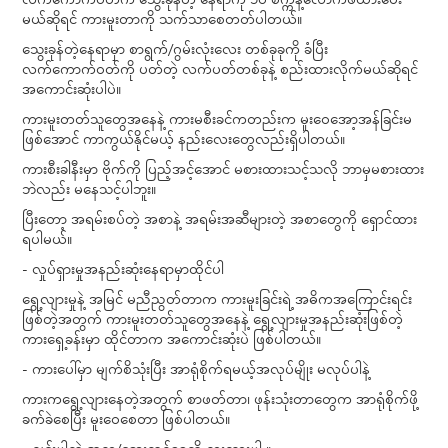
လက်ကောက်ဝတ်က သွေးခုန်တဲ့ နေရာကို ၁၀ စက္ကန့်လောက်ဖိထားပေး
မယ်ဆိုရင် ကားမူးတာကို သက်သာစေတတ်ပါတယ်။
သွေးခုန်တဲ့နေရာမှာ စာရွက်/ဂွမ်းလုံးလေး တစ်ခုခုကို ခံပြီး
လက်ကောက်ဝတ်ကို ပတ်တဲ့ လက်ပတ်တစ်ခုနဲ့ စည်းထားလိုက်မယ်ဆိုရင်
အကောင်းဆုံးပါပဲ။
ကားမူးတတ်သူတွေအနေနဲ့ ကားမစီးခင်ကတည်းက မူးဝေအော့အန်ခြင်းမ
ဖြစ်အောင် ကာကွယ်နိုင်မယ့် နည်းလေးတွေလည်းရှိပါတယ်။
ကားစီးခါနီးမှာ ဗိုက်ကို ပြည့်အင့်အောင် မစားထားသင့်သလို ဘာမှမစားထား
ဘဲလည်း မနေသင့်ပါဘူး။
ပြီးတော့ အရမ်းစပ်တဲ့ အစာနဲ့ အရမ်းအဆီများတဲ့ အစာတွေကို ရှောင်ထား
ရပါမယ်။
- လှုပ်ရှားမှုအနည်းဆုံးနေရာမှာထိုင်ပါ
ရွေ့လျားမှုနဲ့ အမြင် မညီညွတ်တာက ကားမူးခြင်းရဲ့ အဓိကအကြောင်းရင်း
ဖြစ်တဲ့အတွက် ကားမူးတတ်သူတွေအနေနဲ့ ရွေ့လျားမှုအနည်းဆုံးဖြစ်တဲ့
ကားရှေ့ခန်းမှာ ထိုင်တာက အကောင်းဆုံးပဲ ဖြစ်ပါတယ်။
- ကားပေါ်မှာ မျက်စိသုံးပြီး အာရုံစိုက်ရမယ့်အလုပ်မျိုး မလုပ်ပါနဲ့
ကားကရွေ့လျားနေတဲ့အတွက် စာဖတ်တာ၊ ဖုန်းသုံးတာတွေက အာရုံစိုက်ဖို့
ခက်ခဲစေပြီး မူးဝေစေတာ ဖြစ်ပါတယ်။