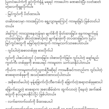
ပြတင်းပေါက်ကို ဖွင့်လိုက်ရုံနဲ့ မရရင် ကားပေါ်က ခဏဆင်းပြီး လတ်ဆတ်
တဲ့လေကိုရှူလိုက်ပါ။
- မြင်ကွင်းကို ပိတ်ထားပါ။
တခါတလေမှာ ကားအပြင်က ရွေ့လျားမှုကြောင့် ကားမူးခြင်း ဖြစ်တတ်ပါ
တယ်။
ဒါကြောင့် ကားသွားနေတုန်းမှာ မျက်စိကို မှိတ်ထားခြင်း၊ နေကာမျက်မှန်
တပ်ထားခြင်း၊ အိပ်တဲ့အခါသုံးတဲ့ မျက်နှာဖုံးကို တပ်ထားခြင်းက ပြင်ပ
မြင်ကွင်းတွေကို မမြင်ရတဲ့အတွက် ကားမူးသက်သာစေပါတယ်။
- ဂျင်းပါတဲ့အစာတစ်ခုခု စားလိုက်ပါ
ဂျင်းကို ပါးစပ်ထဲတွင် ငုံထားခြင်း၊ ဝါးစားလိုက်ခြင်း၊ ဂျင်းပါတဲ့ ဖျော်ရည်၊
ကွတ်ကီး တစ်ခုခုကို စားပေးရင် ကားမူးတာ သက်သာနိုင်ပါတယ်။
ကိုယ်က ကားမူးတတ်တဲ့သူတစ်ဦးဆိုရင် ကားမစီးခင်ကတည်းက ဂျင်းပါတဲ့
စားစရာတစ်ခုခုကို အသင့်ဆောင်ထားသင့်ပါတယ်။
- အစိုဓာတ်မပါတဲ့ မုန့်ခြောက်လို၊ဘီစကစ်လို ခြောက်တဲ့အရာတစ်ခုခုစားပါ
ခြောက်သွေ့တဲ့ စားစရာက အစာအိမ်ထဲက ထွက်လာတဲ့ ပိုနေတဲ့ အက်ဆစ်
တွေကို စုပ်ယူပေးနိုင်လို့ပဲ ဖြစ်ပါတယ်။
- လက်ကောက်ဝတ်ကို ဖိထားပေးပါ