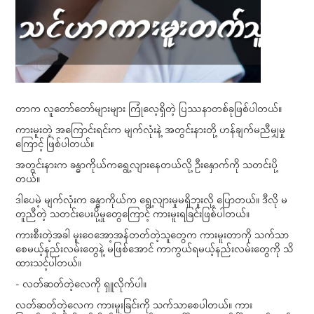
တာက လူတော်တော်များများ ကြုံလေ့ရှိတဲ့ ပြဿနာတစ်ခုဖြစ်ပါတယ်။
ကားမူးတဲ့ အကြောင်းရင်းက မျက်လုံးနဲ့ အတွင်းနားတို့ ဟန်ချက်မညီမျှမှု
ကြောင့် ဖြစ်ပါတယ်။
အတွင်းနားက ခန္ဓာကိုယ်ကရွေ့လျားနေတယ်လို့ ဦးနှောက်ကို သတင်းပို့
တယ်။
ဒါပေမဲ့ မျက်လုံးက ခန္ဓာကိုယ်က ရွေ့လျားမှုမရှိဘူးလို့ ပြောတယ်။ ဒီလို မ
တူညီတဲ့ သတင်းပေးပို့မှုတွေကြောင့် ကားမူးရခြင်းဖြစ်ပါတယ်။
ကားစီးတဲ့အခါ မူးဝေအော့အန်တတ်တဲ့သူတွေက ကားမူးတာကို သက်သာ
စေမယ့်နည်းလမ်းတွေနဲ့ မဖြစ်အောင် ကာကွယ်ရမယ့်နည်းလမ်းတွေကို သိ
ထားသင့်ပါတယ်။
- လတ်ဆတ်တဲ့လေကို ရှူလိုက်ပါ။
လတ်ဆတ်တဲ့လေက ကားမူးခြင်းကို သက်သာစေပါတယ်။ ကား