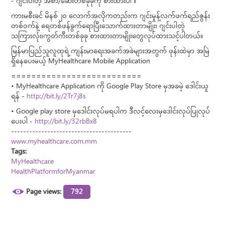
- ဂျင်းပါတဲ့ အစာ/ဆေးတစ်ခုခုကို စားထားပါ ။
ကားမစီးခင် မိနစ် ၂၀ လောက်အလိုကတည်းက ဂျင်းမှုန့်လက်ဖက်ရည်ဇွန်း
တစ်ဝက်နဲ့ ရေတစ်ဖန်ခွက်ရောပြီးသောက်ထားတာမျိုး၊ ဂျင်းပါတဲ့
သကြားလုံး၊ကွတ်ကီးတစ်ခုခု စားထားတာမျိုးတွေလုပ်ထားသင့်ပါတယ်။
မြန်မာပြည်သူလူထုရဲ့ ကျန်းမာရေးအခက်အခဲများအတွက် ဖုန်းထဲမှာ အမြဲ
ရှိနေပေးမယ့် MyHealthcare Mobile Application
==========================
• MyHealthcare Application ကို Google Play Store မှအခမဲ့ ဒေါင်းယူ
ရန် -
http://bit.ly/2Tr7j8s
• Google play store မှဒေါင်းလုပ်မရပါက ဒီလင့်လေးမှဒေါင်းလုပ်ပြုလုပ်
ပေးပါ -
http://bit.ly/32rbBx8
----------------------------------------
www.myhealthcare.com.mm
Tags:
MyHealthcare
HealthPlatformforMyanmar
Page views:
792