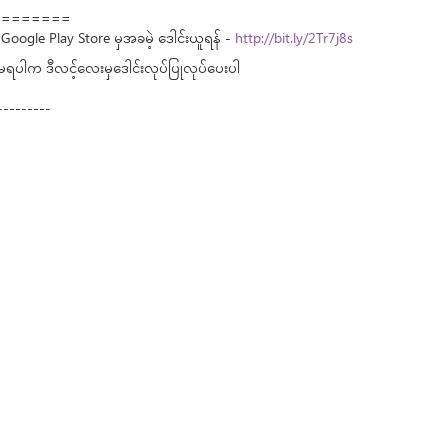
========
Google Play Store မှအခမဲ့ ဒေါင်းယူရန် -
http://bit.ly/2Tr7j8s
်မရပါက ဒီလင့်လေးမှဒေါင်းလုပ်ပြုလုပ်ပေးပါ
---------