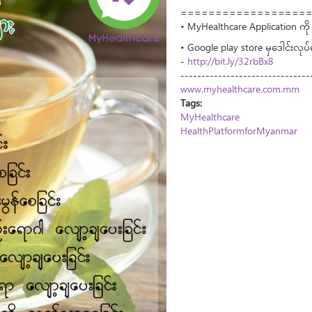
==================
• MyHealthcare Application ကို 
• Google play store မှဒေါင်းလုပ
-
http://bit.ly/32rbBx8
-------------------------------
www.myhealthcare.com.mm
Tags:
MyHealthcare
HealthPlatformforMyanmar