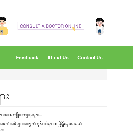
Feedback
About Us
Contact Us
ား
ရေးအကျိုးကျေးဇူးများ...
အခက်အခဲများအတွက် ဖုန်းထဲမှာ အမြဲရှိနေပေးမယ့်
ion