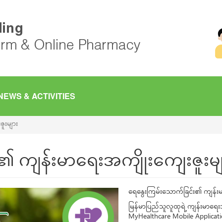
NEWS & ACTIVITIES
ူးများ
၏ ကျန်းမာရေးအကျိုးကျေးဇူးမျ
ရေနွေးကြမ်းသောက်ခြင်း၏ ကျန်းမာ
မြန်မာပြည်သူလူထုရဲ့ ကျန်းမာရေး
MyHealthcare Mobile Applicat