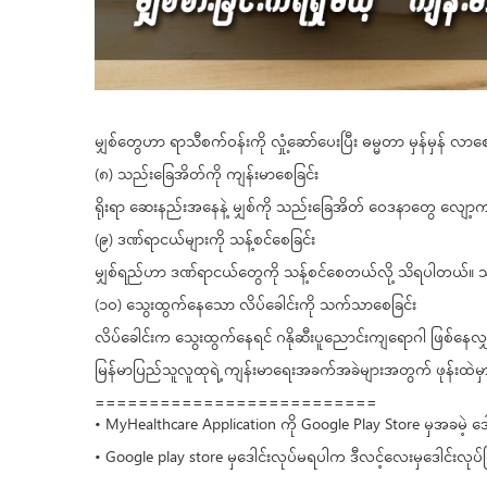
မျှစ်တွေဟာ ရာသီစက်ဝန်းကို လှုံ့ဆော်ပေးပြီး ဓမ္မတာ မှန်မှန် လ
(၈) သည်းခြေအိတ်ကို ကျန်းမာစေခြင်း
ရိုးရာ ဆေးနည်းအနေနဲ့ မျှစ်ကို သည်းခြေအိတ် ဝေဒနာတွေ လျော
(၉) ဒဏ်ရာငယ်များကို သန့်စင်စေခြင်း
မျှစ်ရည်ဟာ ဒဏ်ရာငယ်တွေကို သန့်စင်စေတယ်လို့ သိရပါတယ်။ သန
(၁၀) သွေးထွက်နေသော လိပ်ခေါင်းကို သက်သာစေခြင်း
လိပ်ခေါင်းက သွေးထွက်နေရင် ဂနိုဆီးပူညောင်းကျရောဂါ ဖြစ်နေလ
မြန်မာပြည်သူလူထုရဲ့ ကျန်းမာရေးအခက်အခဲများအတွက် ဖုန်းထဲမှ
==========================
• MyHealthcare Application ကို Google Play Store မှအခမဲ့ ဒေ
• Google play store မှဒေါင်းလုပ်မရပါက ဒီလင့်လေးမှဒေါင်းလုပ်