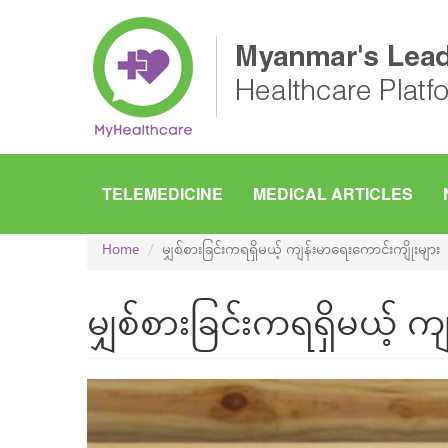
Skip
to
main
content
TELEMEDICINE
MEDICAL ARTICLES
Home
မျှစ်စားခြင်းကရရှိမယ့် ကျန်းမာရေးကောင်းကျိုးများ
မျှစ်စားခြင်းကရရှိမယ့် က