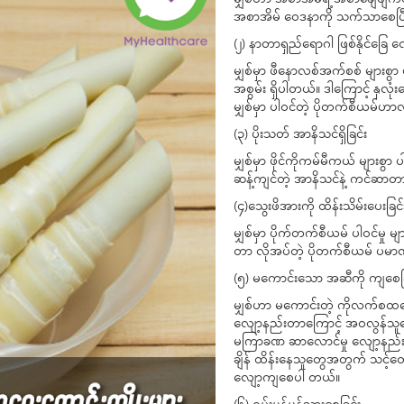
မျှစ်ဟာ အစာအိမ်ရဲ့ အစာချေဖျက်
အစာအိမ် ဝေဒနာကို သက်သာစေပြီ
(၂) နာတာရှည်ရောဂါ ဖြစ်နိုင်ခြေ လ
မျှစ်မှာ ဖီနောလစ်အက်စစ် များစွာ 
အစွမ်း ရှိပါတယ်။ ဒါကြောင့် နှ
မျှစ်မှာ ပါဝင်တဲ့ ပိုတက်စီယမ်ဟ
(၃) ပိုးသတ် အာနိသင်ရှိခြင်း
မျှစ်မှာ ဖိုင်ကိုကမ်မီကယ် များစွ
ဆန့်ကျင်တဲ့ အာနိသင်နဲ့ ကင်ဆာတာ
(၄)သွေးဖိအားကို ထိန်းသိမ်းပေးခြင်
မျှစ်မှာ ပိုက်တက်စီယမ် ပါဝင်မှု 
တာ လိုအပ်တဲ့ ပိုတက်စီယမ် ပမာဏရ
(၅) မကောင်းသော အဆီကို ကျစေခြ
မျှစ်ဟာ မကောင်းတဲ့ ကိုလက်စထရေ
လျော့နည်းတာကြောင့် အဝလွန်သူတွေန
မကြာခဏ ဆာလောင်မှု လျော့နည်
ချိန် ထိန်းနေသူတွေအတွက် သင့်တ
လျော့ကျစေပါ တယ်။