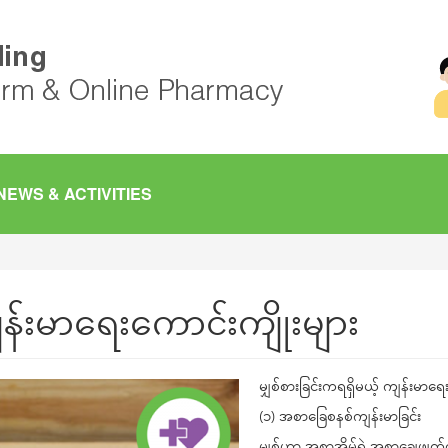
NEWS & ACTIVITIES
ျန်းမာရေးကောင်းကျိုးများ
မျှစ်စားခြင်းကရရှိမယ့် ကျန်းမာရေ
(၁) အစာခြေစနစ်ကျန်းမာခြင်း