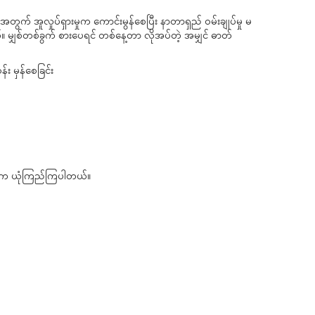
ဲ့အတွက် အူလှုပ်ရှားမှုက ကောင်းမွန်စေပြီး နာတာရှည် ဝမ်းချုပ်မှု မ
 မျှစ်တစ်ခွက် စားပေရင် တစ်နေ့တာ လိုအပ်တဲ့ အမျှင် ဓာတ်
်း မှန်စေခြင်း
ို့က ယုံကြည်ကြပါတယ်။