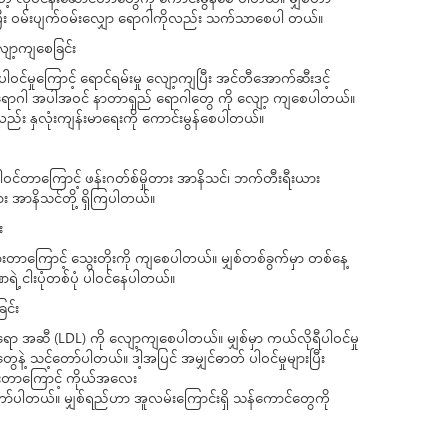
တဲ့ လုပ်ငန်းဆောင်တာတွေကို ကောင်းမွန်စေ ပါတယ်။ မျှစ်ဟာ
း ဝမ်းပျက်ဝမ်းလျှော ရောဂါကိုလည်း သက်သာစေပါ တယ်။
ျော့ကျစေခြင်း
ပါဝင်မှုကြောင့် ရောင်ရမ်းမှု လျော့ကျပြီး အင်တီအောက်ဆီးဒင့်
လုံးရောဂါ အပါအဝင် နာတာရှည် ရောဂါတွေ ကို လျော့ ကျစေပါတယ်။
ာလည်း နှလုံးကျန်းမာရေးကို ကောင်းမွန်စေပါတယ်။
ာ ပါဝင်တာကြောင့် ဖန်းဂတ်စ်မှိုတား အာနိသင်၊ ဘက်တီးရီးယား
း အာနိသင်တို့ ရှိကြပါတယ်။
း
များတာကြောင့် သွေးတိုးကို ကျစေပါတယ်။ မျှစ်တစ်ခွက်မှာ တစ်နေ့
ဲ့ ငါးပုံတစ်ပုံ ပါဝင်နေပါတယ်။
င်း
ာ အဆီ (LDL) ကို လျော့ကျစေပါတယ်။ မျှစ်မှာ ကယ်လိုရီပါဝင်မှု
ဲ့ သင့်တော်ပါတယ်။ ဒါ့အပြင် အမျှင်ဓာတ် ပါဝင်မှုများပြီး
းတာကြောင့် ကိုယ်အလေး
ော်ပါတယ်။ မျှစ်ရည်ဟာ အူလမ်းကြောင်းရှိ သန်ကောင်တွေကို