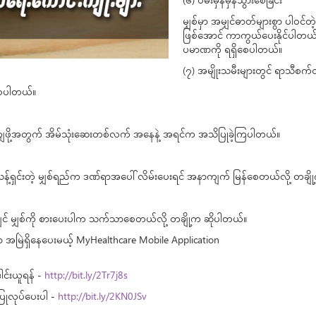
(၆) ဝမ်းမှန်မှန်သွားစေခြင်း
မျှစ်မှာ အမျှင်ဓာတ်များစွာ ပါဝင်တ
ဖြစ်အောင် ကာကွယ်ပေးနိုင်ပါတယ်။
ပမာဏကို ရရှိစေပါတယ်။
(၇) အမျိုးသမီးများတွင် ရာသီစက်ဝန
ာစေပါတယ်။
့ကျဖို့အတွက် အိမ်သုံးဆေးတစ်လက် အနေနဲ့ အရင်က အသိပြုခဲ့ကြပါတယ်။
့်ရှင်းတဲ့ မျှစ်ရည်က ဒဏ်ရာအပေါ် လိမ်းပေးရင် အနာကျက် မြန်စေတယ်လို့ တချ
ျှင် မျှစ်ကို စားပေးပါက သက်သာစေတယ်လို့ တချို့က ဆိုပါတယ်။
ာ အမြဲရှိနေပေးမယ့် MyHealthcare Mobile Application
ါင်းယူရန် -
http://bit.ly/2Tr7j8s
ပြုလုပ်ပေးပါ -
http://bit.ly/2KN0JSv