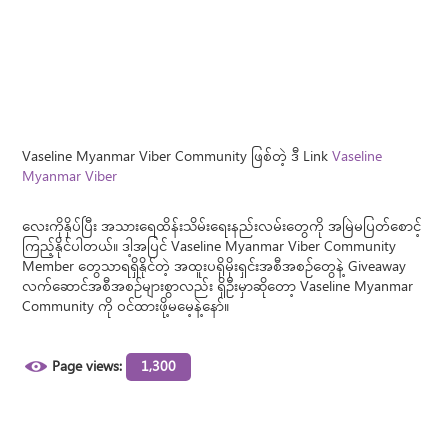
Vaseline Myanmar Viber Community ဖြစ်တဲ့ ဒီ Link
Vaseline
Myanmar Viber
လေးကိုနှိပ်ပြီး အသားရေထိန်းသိမ်းရေးနည်းလမ်းတွေကို အမြဲမပြတ်စောင့်
ကြည့်နိုင်ပါတယ်။ ဒါ့အပြင် Vaseline Myanmar Viber Community
Member တွေသာရရှိနိုင်တဲ့ အထူးပရိုမိုးရှင်းအစီအစဉ်တွေနဲ့ Giveaway
လက်ဆောင်အစီအစဉ်များစွာလည်း ရှိဦးမှာဆိုတော့ Vaseline Myanmar
Community ကို ဝင်ထားဖို့မမေ့နဲ့နော်။
Page views:
1,300