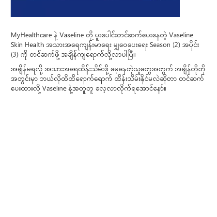
MyHealthcare နဲ့ Vaseline တို့ ပူးပေါင်းတင်ဆက်ပေးနေတဲ့ Vaseline
Skin Health အသားအရေကျန်းမာရေး မျှဝေပေးရေး Season (2) အပိုင်း
(3) ကို တင်ဆက်ဖို့ အချိန်ကျရောက်လို့လာပါပြီ။
အချိန်မရလို့ အသားအရေထိန်းသိမ်းဖို့ မေ့နေတဲ့သူတွေအတွက် အချိန်တိုတို
အတွင်းမှာ ဘယ်လိုထိထိရောက်ရောက် ထိန်းသိမ်းနိုင်မလဲဆိုတာ တင်ဆက်
ပေးထားလို့ Vaseline နဲ့အတူတူ လေ့လာလိုက်ရအောင်နော်။