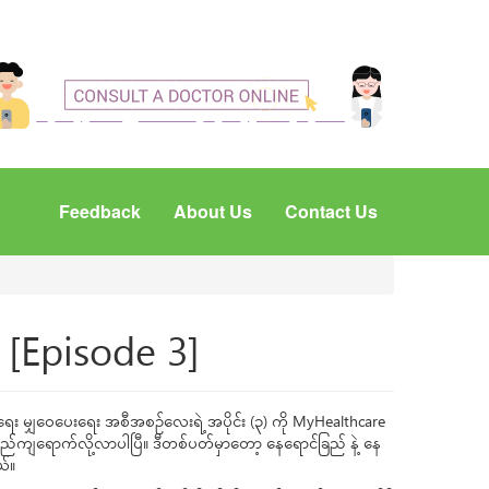
Feedback
About Us
Contact Us
[Episode 3]
ေး မျှဝေပေးရေး အစီအစဉ်လေးရဲ့ အပိုင်း (၃) ကို MyHealthcare
ည်ကျရောက်လို့လာပါပြီ။ ဒီတစ်ပတ်မှာတော့ နေရောင်ခြည် နဲ့ နေ
ယ်။