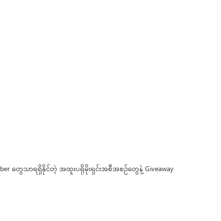
တွေသာရရှိနိုင်တဲ့ အထူးပရိုမိုးရှင်းအစီအစဥ်တွေနဲ့ Giveaway