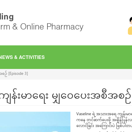
NEWS & ACTIVITIES
စဥ် [Episode 3]
ျန်းမာရေး မျှဝေပေးအစီအစဥ် 
Vaseline ရဲ့ အသားအရေ ကျန်းမာရ
ကနေ တင်ဆက်ပေးဖို့ အချိန်ပြန်လ
လောင်ခြင်း အကြောင်းပဲ ဖြစ်ပါတ