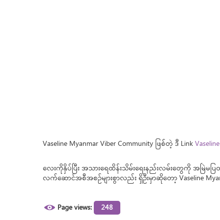
Vaseline Myanmar Viber Community ဖြစ်တဲ့ ဒီ Link
Vaselin
လေးကိုနှိပ်ပြီး အသားရေထိန်းသိမ်းရေးနည်းလမ်းတွေကို အမြဲမပြတ
လက်ဆောင်အစီအစဥ်များစွာလည်း ရှိဦးမှာဆိုတော့ Vaseline Myanm
Page views:
248