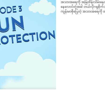
အသားအရေကို အမြဲထိန်းသိမ်းနေ
နေလောင်တဲ့အခါ ဘယ်လိုဂရုစိုက်သင
ကျန်းမာစိုပြေတဲ့ အသားအရေကို ထိ