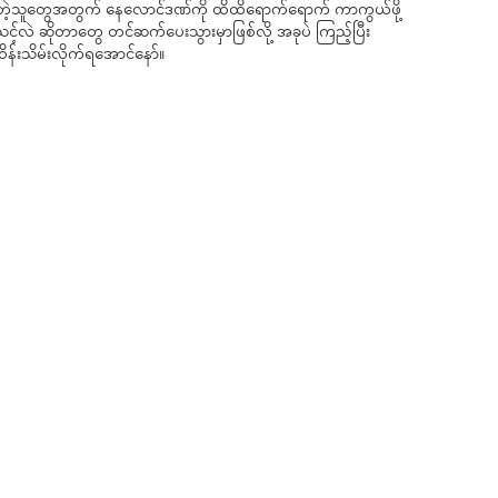
တဲ့သူတွေအတွက် နေလောင်ဒဏ်ကို ထိထိရောက်ရောက် ကာကွယ်ဖို့​
့်လဲ ဆိုတာတွေ တင်ဆက်ပေးသွားမှာဖြစ်လို့ အခုပဲ ကြည့်ပြီး
န်းသိမ်းလိုက်ရအောင်နော်။